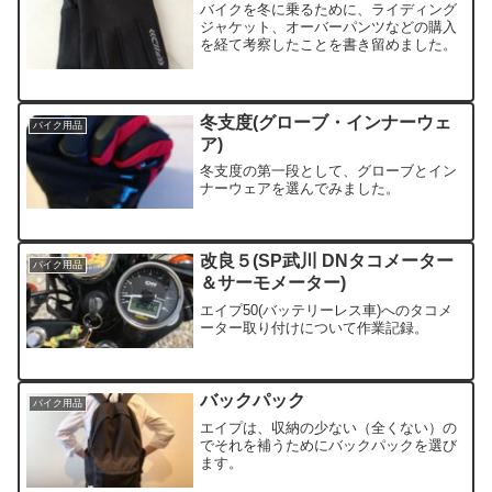
バイクを冬に乗るために、ライディング
ジャケット、オーバーパンツなどの購入
を経て考察したことを書き留めました。
冬支度(グローブ・インナーウェ
バイク用品
ア)
冬支度の第一段として、グローブとイン
ナーウェアを選んでみました。
改良５(SP武川 DNタコメーター
バイク用品
＆サーモメーター)
エイプ50(バッテリーレス車)へのタコメ
ーター取り付けについて作業記録。
バックパック
バイク用品
エイプは、収納の少ない（全くない）の
でそれを補うためにバックパックを選び
ます。