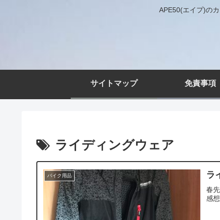
APE50(エイプ
サイトマップ
免責事項
ライディングウェア
ラ
バイク用品
春先
感